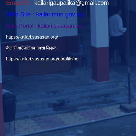
Email ID :
kailarigaupalika@gmail.com
Web Site : kailarimun.gov.np
Data Portal : kailari.susasan.org
https://kailari.susasan.org/
कैलारी गाउँपालिका नक्सा लिङ्क
https://kailari.susasan.org/eprofile/poi