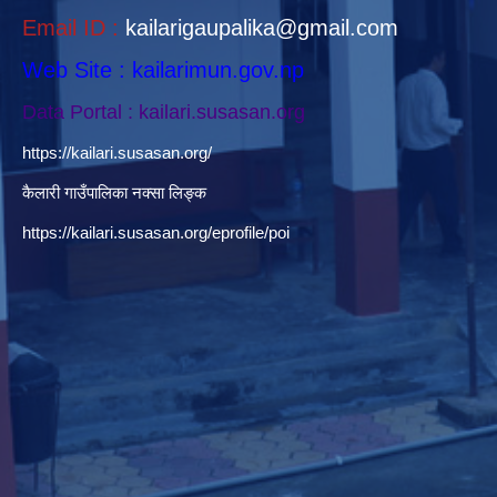
Email ID :
kailarigaupalika@gmail.com
Web Site : kailarimun.gov.np
Data Portal : kailari.susasan.org
https://kailari.susasan.org/
कैलारी गाउँपालिका नक्सा लिङ्क
https://kailari.susasan.org/eprofile/poi