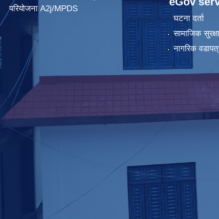
eGov serv
परियोजना A2j/MPDS
घटना दर्ता
सामाजिक सुरक्ष
नागरिक वडापत्