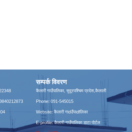
सम्पर्क विवरण
8422348
कैलारी गाउँपालिका, सुदूरपश्चिम प्रदेश,कैलाली
ी): 9840212873
Phone: 091-545015
204
Website:
कैलारी गाdउँपाdfलिका
E-profile:
कैलारी गाउँपालिका डाटा पाेर्टल