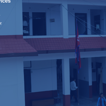
ices
ा
र