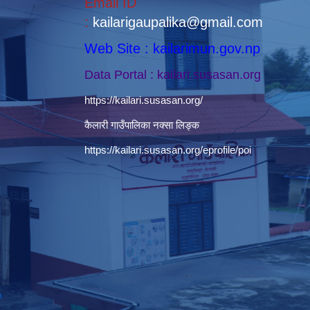
Email ID
:
kailarigaupalika@gmail.com
Web Site : kailarimun.gov.np
Data Portal : kailari.susasan.org
https://kailari.susasan.org/
कैलारी गाउँपालिका नक्सा लिङ्क
https://kailari.susasan.org/eprofile/poi