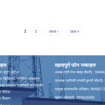
िका ३
1
2
next ›
last »
कहरु
महत्वपूर्ण फोन नम्बरहरु
ा डाटा पाेर्टल
अध्यक्ष (श्री राज समझ चौधरी) : 984
िका डिजिटल नागरिक वडापत्र
उपाध्यक्ष (श्रीमती भगवती कुमारी चौधर
था सामान्य प्रशासन मन्त्रालय
प्रमुख प्रशासकीय अधिकृत: 9848827
श पोर्टल
सूचना अधिकारी: 9858420885
रण विभाग