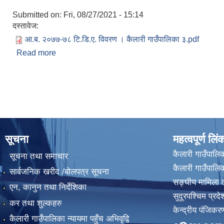
Submitted on:
Fri, 08/27/2021 - 15:14
दस्तावेज:
आ.ब. २०७७-७८ टि.डि.ए. विवरण । कैलारी गाउँपालिका ३.pdf
Read more
about आ.ब. २०७७-७८ टि.डि.ए. विवरण । कैलारी गाउँपाल
Pages
सूचना
महत्वपूर्ण लिं
कैलारी गाउँपालिक
सूचना तथा समाचार
कैलारी गाउँपाल
सार्वजनिक खरीद /बोलपत्र सूचना
सङ्घीय मामिला त
एन, कानुन तथा निर्देशिका
सुदूरपश्चिम प्रदे
कर तथा शुल्कहरु
केन्द्रीय प‌ंजिक
कैलारी गाउँपालिका न्यायमा पहुँच अभिवृद्वि