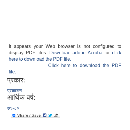
कैलारी गाउँपालिका लक डाउन गरिएकाे सूचना तथा जानकारी सम्बन्धमा ।
आ‍.ब. 2079/80 को कैलारी गाउँपालिकाको वार्षिक गाउँ विकास योजना। (Annual Budget & Plan)
प्रस्तावना पेश गर्ने सम्बन्धमा सूचना (कैलारी गा.पा. भित्रका सम्बन्धित सामुदायिक विद्यालयहरु सबै)
It appears your Web browser is not configured to
display PDF files.
Download adobe Acrobat
or
click
here to download the PDF file.
Click here to download the PDF
file.
प्रकार:
प्रकाशन
आर्थिक वर्ष:
७९-८०