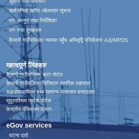
सूचना तथा समाचार
सार्वजनिक खरीद /बोलपत्र सूचना
एन, कानुन तथा निर्देशिका
कर तथा शुल्कहरु
कैलारी गाउँपालिका न्यायमा पहुँच अभिवृद्वि परियोजना A2j/MPDS
महत्वपूर्ण लिंकहरु
कैलारी गाउँपालिका डाटा पाेर्टल
कैलारी गाउँपालिका डिजिटल नागरिक वडापत्र
सङ्घीय मामिला तथा सामान्य प्रशासन मन्त्रालय
सुदूरपश्चिम प्रदेश पोर्टल
केन्द्रीय प‌ंजिकरण विभाग
eGov services
घटना दर्ता