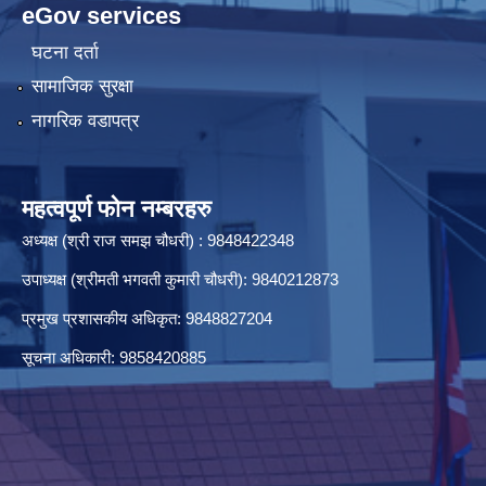
eGov services
आर्थिक प्रस्ताव खाेल्ने समय थप गरिएको सूचना । Supply and delivery of 22 HP Power Tiller
घटना दर्ता
सामाजिक सुरक्षा
नागरिक वडापत्र
महत्वपूर्ण फोन नम्बरहरु
अध्यक्ष (श्री राज समझ चौधरी) : 9848422348
इन्टरनेट सेवा खरिदको लागि शिलबन्दी दरभाउ पेश गर्ने सम्बन्धी सूचना ।
उपाध्यक्ष (श्रीमती भगवती कुमारी चौधरी): 9840212873
प्रमुख प्रशासकीय अधिकृत: 9848827204
सूचना अधिकारी: 9858420885
उच्च शिक्षा प्राविधिक तथा अप्राविधिक विषयहरुमा अध्ययनरत छात्राहरुलाई यस कार्यालयबाट छात्रवृत्ति सम्बन्धी सूचना ।