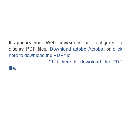
कैलारी गाउँपालिका लक डाउन गरिएकाे सूचना तथा जानकारी सम्बन्धमा ।
Sutra System बाट भुक्तानी प्रकृया अषाढ २४ गते राती बजे देखि बन्द हुने जानकारी ।
प्रस्तावना पेश गर्ने सम्बन्धमा सूचना (कैलारी गा.पा. भित्रका सम्बन्धित सामुदायिक विद्यालयहरु सबै)
It appears your Web browser is not configured to
display PDF files.
Download adobe Acrobat
or
click
here to download the PDF file.
Click here to download the PDF
file.
अधुरा एक सहकारी एक उद्योग कार्यक्रमका लागि प्रस्तावना पेश गर्ने बारे सूचना ।