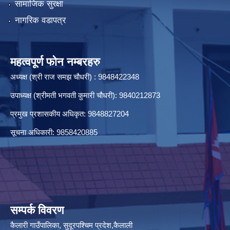
सामाजिक सुरक्षा
नागरिक वडापत्र
आधारभूत तह कक्षा ८ को ग्रेड बृद्धि परीक्षा सम्बन्धी कार्य स्थगित सम्बन्धमा सूचना ।
महत्वपूर्ण फोन नम्बरहरु
अध्यक्ष (श्री राज समझ चौधरी) : 9848422348
उपाध्यक्ष (श्रीमती भगवती कुमारी चौधरी): 9840212873
प्रमुख प्रशासकीय अधिकृत: 9848827204
आन्तरिक आय संकलनका लागि प्रकाशित ठेक्का सुचना रद्ध गरिएको सूचना ।
सूचना अधिकारी: 9858420885
आन्तरिक आय संकलनका लागि शिलबन्दी बोलपत्र आह्यवान सम्बन्धी सूचना । 2081-05-16
सम्पर्क विवरण
आयुर्वेद औषधालयकाे लागी औषधी खरिद सम्बन्धी दररेट पेश गर्ने सूचना ।
कैलारी गाउँपालिका, सुदूरपश्चिम प्रदेश,कैलाली