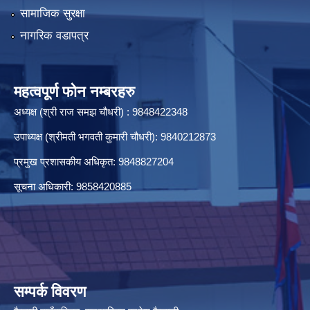
सामाजिक सुरक्षा
नागरिक वडापत्र
आ.ब. २०७९/०८० को लागि बजेट तथा कार्यक्रम पेश गर्ने सम्बन्धमा सूचना ।
महत्वपूर्ण फोन नम्बरहरु
अध्यक्ष (श्री राज समझ चौधरी) : 9848422348
आ.ब. २०८०/०८१ का लागि योजना माग संकलन तथा प्राथमिकिकरण सम्बन्धमा सूचना ।
उपाध्यक्ष (श्रीमती भगवती कुमारी चौधरी): 9840212873
प्रमुख प्रशासकीय अधिकृत: 9848827204
आ.ब. २०८०/०८१ को LISA को अन्तिम नतिजा प्रकाश गरिइएको सूचना । 2081-09-26
सूचना अधिकारी: 9858420885
आ.ब. २०८२/०८३ को सम्पत्ति विवरण र का.स.मु. बुझाउने सम्बन्धमा सूचना ।
सम्पर्क विवरण