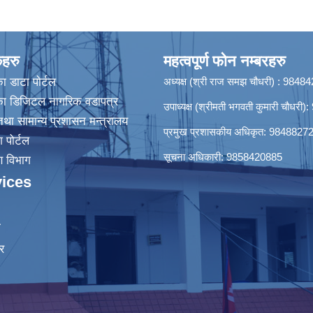
कहरु
महत्वपूर्ण फोन नम्बरहरु
ा डाटा पाेर्टल
अध्यक्ष (श्री राज समझ चौधरी) : 984
िका डिजिटल नागरिक वडापत्र
उपाध्यक्ष (श्रीमती भगवती कुमारी चौधर
था सामान्य प्रशासन मन्त्रालय
प्रमुख प्रशासकीय अधिकृत: 9848827
श पोर्टल
सूचना अधिकारी: 9858420885
रण विभाग
ices
ा
र