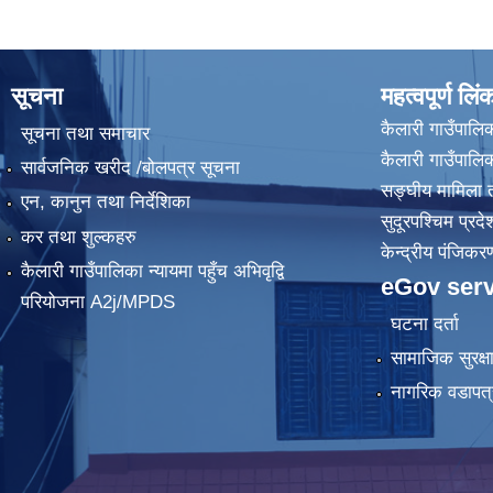
सूचना
महत्वपूर्ण लिं
कैलारी गाउँपालिक
सूचना तथा समाचार
कैलारी गाउँपाल
सार्वजनिक खरीद /बोलपत्र सूचना
सङ्घीय मामिला त
एन, कानुन तथा निर्देशिका
सुदूरपश्चिम प्रदे
कर तथा शुल्कहरु
केन्द्रीय प‌ंजिक
कैलारी गाउँपालिका न्यायमा पहुँच अभिवृद्वि
eGov serv
परियोजना A2j/MPDS
घटना दर्ता
सामाजिक सुरक्ष
नागरिक वडापत्