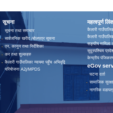
सूचना
महत्वपूर्ण लिं
कैलारी गाउँपालिक
सूचना तथा समाचार
कैलारी गाउँपाल
सार्वजनिक खरीद /बोलपत्र सूचना
सङ्घीय मामिला त
एन, कानुन तथा निर्देशिका
सुदूरपश्चिम प्रदे
कर तथा शुल्कहरु
केन्द्रीय प‌ंजिक
कैलारी गाउँपालिका न्यायमा पहुँच अभिवृद्वि
eGov serv
परियोजना A2j/MPDS
घटना दर्ता
सामाजिक सुरक्ष
नागरिक वडापत्