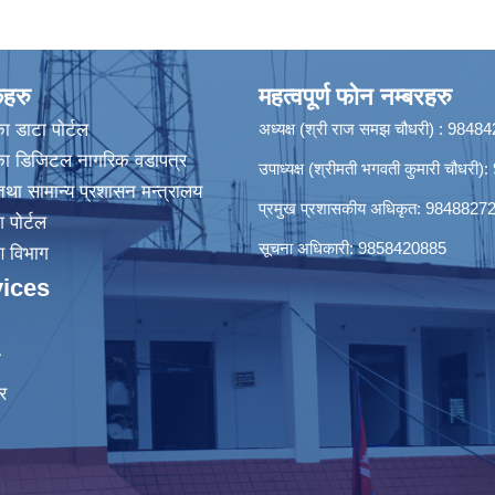
कहरु
महत्वपूर्ण फोन नम्बरहरु
ा डाटा पाेर्टल
अध्यक्ष (श्री राज समझ चौधरी) : 984
िका डिजिटल नागरिक वडापत्र
उपाध्यक्ष (श्रीमती भगवती कुमारी चौधर
था सामान्य प्रशासन मन्त्रालय
प्रमुख प्रशासकीय अधिकृत: 9848827
श पोर्टल
सूचना अधिकारी: 9858420885
रण विभाग
ices
ा
र