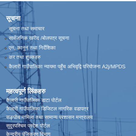
कैलारी गाउँपालिका लक डाउन गरिएकाे सूचना तथा जानकारी सम्बन्धमा ।
सूचना
Sutra System बाट भुक्तानी प्रकृया अषाढ २४ गते राती बजे देखि बन्द हुने जानकारी ।
सूचना तथा समाचार
प्रस्तावना पेश गर्ने सम्बन्धमा सूचना (कैलारी गा.पा. भित्रका सम्बन्धित सामुदायिक विद्यालयहरु सबै)
सार्वजनिक खरीद /बोलपत्र सूचना
एन, कानुन तथा निर्देशिका
कर तथा शुल्कहरु
कैलारी गाउँपालिका न्यायमा पहुँच अभिवृद्वि परियोजना A2j/MPDS
महत्वपूर्ण लिंकहरु
अधुरा एक सहकारी एक उद्योग कार्यक्रमका लागि प्रस्तावना पेश गर्ने बारे सूचना ।
कैलारी गाउँपालिका डाटा पाेर्टल
कैलारी गाउँपालिका डिजिटल नागरिक वडापत्र
सङ्घीय मामिला तथा सामान्य प्रशासन मन्त्रालय
सुदूरपश्चिम प्रदेश पोर्टल
केन्द्रीय प‌ंजिकरण विभाग