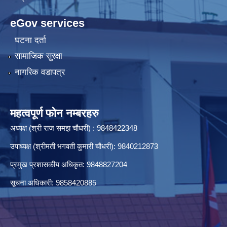
eGov services
आ.ब. २०७९/०८० को लागि बजेट तथा कार्यक्रम पेश गर्ने सम्बन्धमा सूचना ।
घटना दर्ता
सामाजिक सुरक्षा
नागरिक वडापत्र
आ.ब. २०८०/०८१ का लागि योजना माग संकलन तथा प्राथमिकिकरण सम्बन्धमा सूचना ।
महत्वपूर्ण फोन नम्बरहरु
आ.ब. २०८०/०८१ को LISA को अन्तिम नतिजा प्रकाश गरिइएको सूचना । 2081-09-26
अध्यक्ष (श्री राज समझ चौधरी) : 9848422348
उपाध्यक्ष (श्रीमती भगवती कुमारी चौधरी): 9840212873
प्रमुख प्रशासकीय अधिकृत: 9848827204
सूचना अधिकारी: 9858420885
आ.ब. २०८२/०८३ को सम्पत्ति विवरण र का.स.मु. बुझाउने सम्बन्धमा सूचना ।